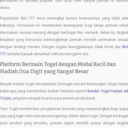
permainan ini semakin populer dan dicari oleh banyak pemain di seluruh
dunia.
Popularitas Slot 777 terus meningkat karena keseruannya yang tidak ada
habisnya. Permainan ini memberikan kesempatan bagi setiap pemain untuk
merasakan sensasi menang dengan berbagai fitur menarik. Selain itu, tingkat
kesulitan yang bervariasi memungkinkan pemain memilih permainan sesuai
dengan strategi mereka. Dengan segala keunggulannya, tidak heran jika
Slot
777
semakin banyak dimainkan oleh pecinta game slot.
Platform Bermain Togel dengan Modal Kecil dan
Hadiah Dua Digit yang Sangat Besar
Banyak bandar togel menawarkan berbagai macam keuntungan, tetapi hanya
beberapa yang memberikan hadiah fantastis seperti
Bandar Togel Hadiah 4
15 Juta
, yang kini menjadi incaran para pemain profesional.
Toto Togel memberikan pengalaman bermain yang menyenangkan bagi siapa
saja yang ingin mencoba peruntungannya dalam dunia togel. Dengan berbagai
jenis taruhan yang tersedia, pemain dapat memilih sesuai dengan tingkat