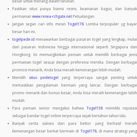
besar untuk menang dalam taruhan.
Pastikan situs punya lisensi resmi, keamanan bagus, dan banyak
permainan
www.resea-rchgate.net
Petualangan.
Jangan segan cari info mesin
Togel178
Lomba terpopuler yg baya
besar hari ini.
togelpede.id
menawarkan berbagai pasaran togel yang lengkap, mulai
dari pasaran Indonesia hingga internasional seperti Singapura dan
Hongkong. Ini memungkinkan pemain untuk memilih berbagai jenis
permainan togel sesuai dengan preferensi mereka. Dengan berbagai
promosi menarik, Anda bisa meraih kemenangan lebih mudah.
Memilih
situs pedetogel
yang terpercaya sangat penting untu
memastikan pengalaman bermain yang lancar. Dengan berbagai
promo menarik dan bonus besar, Anda bisa meraih kemenangan lebih
mudah.
Para pemain senior mengakui bahwa
Togel158
memiliki reputasi
sebagai bandar togel online terpercaya sejak bertahun-tahun lalu.
Banyak cerita sukses dari para bettor yang berhasil meraih
kemenangan besar berkat bermain di
Togel178
, di mana strategi yan