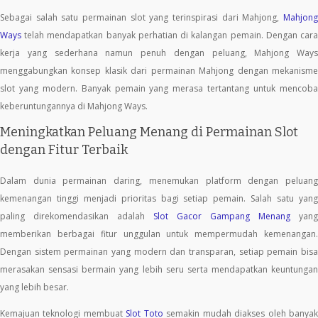
Sebagai salah satu permainan slot yang terinspirasi dari Mahjong,
Mahjong
Ways
telah mendapatkan banyak perhatian di kalangan pemain. Dengan cara
kerja yang sederhana namun penuh dengan peluang, Mahjong Ways
menggabungkan konsep klasik dari permainan Mahjong dengan mekanisme
slot yang modern. Banyak pemain yang merasa tertantang untuk mencoba
keberuntungannya di Mahjong Ways.
Meningkatkan Peluang Menang di Permainan Slot
dengan Fitur Terbaik
Dalam dunia permainan daring, menemukan platform dengan peluang
kemenangan tinggi menjadi prioritas bagi setiap pemain. Salah satu yang
paling direkomendasikan adalah
Slot Gacor Gampang Menang
yang
memberikan berbagai fitur unggulan untuk mempermudah kemenangan.
Dengan sistem permainan yang modern dan transparan, setiap pemain bisa
merasakan sensasi bermain yang lebih seru serta mendapatkan keuntungan
yang lebih besar.
Kemajuan teknologi membuat
Slot Toto
semakin mudah diakses oleh banya