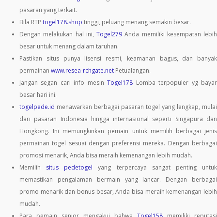
pasaran yang terkait.
Bila RTP
togel178.shop
tinggi, peluang menang semakin besar.
Dengan melakukan hal ini,
Togel279
Anda memiliki kesempatan lebih
besar untuk menang dalam taruhan.
Pastikan situs punya lisensi resmi, keamanan bagus, dan banyak
permainan
www.resea-rchgate.net
Petualangan.
Jangan segan cari info mesin
Togel178
Lomba terpopuler yg baya
besar hari ini.
togelpede.id
menawarkan berbagai pasaran togel yang lengkap, mulai
dari pasaran Indonesia hingga internasional seperti Singapura dan
Hongkong. Ini memungkinkan pemain untuk memilih berbagai jenis
permainan togel sesuai dengan preferensi mereka. Dengan berbagai
promosi menarik, Anda bisa meraih kemenangan lebih mudah.
Memilih
situs pedetogel
yang terpercaya sangat penting untu
memastikan pengalaman bermain yang lancar. Dengan berbagai
promo menarik dan bonus besar, Anda bisa meraih kemenangan lebih
mudah.
Para pemain senior mengakui bahwa
Togel158
memiliki reputasi