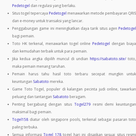
Pedetogel
dan regulasi yang berlaku.
Situs togel tepercaya
Pedetogel
menawarkan metode pembayaran QRIS
dan e-money untuk transaksi yang lancar.
Penggabungan game ini meningkatkan daya tarik situs agen
Pedetogel
bagi pemain.
Toto HK terkenal, menawarkan togel online
Pedetogel
dengan biaya
dan kemudahan terbaik untuk para pemain.
Jika kedua angka dipilih muncul di undian
https://sabatoto.site/
toto,
maka pemain menang taruhan.
Pemain harus tahu hasil toto terbaru secepat mungkin untuk
keuntungan
Sabatoto
mereka.
Game Toto Togel, populer di kalangan pecinta judi online, tawarkan
peluang dan tantangan
Sabatoto
beragam.
Penting bergabung dengan situs
Togel279
resmi demi keuntunga
maksimal bagi pemain.
Togel158
diatur oleh singapore pools, terkenal sebagai pasaran toto
paling terbuka.
Semua informasi
Togel 178
togel hari ini disajikan sesuai situs resmi