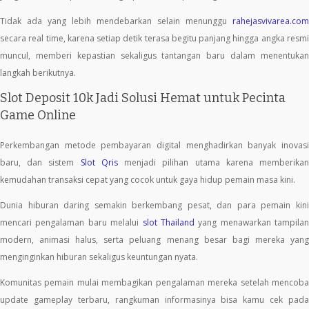
Tidak ada yang lebih mendebarkan selain menunggu
rahejasvivarea.com
secara real time, karena setiap detik terasa begitu panjang hingga angka resmi
muncul, memberi kepastian sekaligus tantangan baru dalam menentukan
langkah berikutnya.
Slot Deposit 10k Jadi Solusi Hemat untuk Pecinta
Game Online
Perkembangan metode pembayaran digital menghadirkan banyak inovasi
baru, dan sistem
Slot Qris
menjadi pilihan utama karena memberika
kemudahan transaksi cepat yang cocok untuk gaya hidup pemain masa kini.
Dunia hiburan daring semakin berkembang pesat, dan para pemain kini
mencari pengalaman baru melalui
slot Thailand
yang menawarkan tampilan
modern, animasi halus, serta peluang menang besar bagi mereka yang
menginginkan hiburan sekaligus keuntungan nyata.
Komunitas pemain mulai membagikan pengalaman mereka setelah mencoba
update gameplay terbaru, rangkuman informasinya bisa kamu cek pada