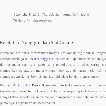
Copyright © 2013, The Salvation Army, USA Southern
Territory. All rights reserved.
Kelebihan Menggunakan Slot Online
Permainan slot online menawarkan banyak kemudahan bagi pemain. Dengan
akses ke berbagai
RTP slot tertinggi hari ini
, pemain dapat bermain kapan saj
dan di mana saja. Slot gacor yang tersedia secara online sering kali
memberikan penawaran menarik yang tidak ada di kasino fisik. Hal ini
membuat pengalaman bermain menjadi lebih fleksibel dan menyenangkan.
Bermain di
Situs Slot Depo 5k
memberi Anda kesempatan untuk merai
kemenangan tanpa harus khawatir tentang besarnya deposit. Situs-situs ini
menyediakan banyak pilihan permainan dengan setoran rendah, cocok untuk
pemain yang ingin bermain secara santai.