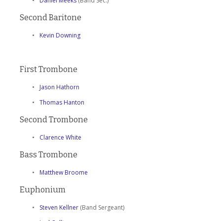
Daniel Meeks
 (Band Sec.)
Second Baritone
Kevin Downing
First Trombone
Jason Hathorn
Thomas Hanton
Second Trombone
Clarence White
Bass Trombone
Matthew Broome
Euphonium
Steven Kellner
 (Band Sergeant)