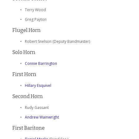
Terry Wood
Greg Payton
Flugel Horn
Robert Snelson (Deputy Bandmaster)
Solo Horn
Connie Barrington
First Horn
Hillary Esquivel
Second Horn
Rudy Gassant
Andrew Wainwright
First Baritone